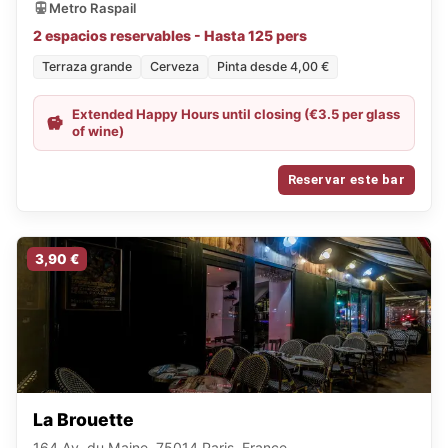
Metro Raspail
2 espacios reservables - Hasta 125 pers
Terraza grande
Cerveza
Pinta desde 4,00 €
Extended Happy Hours until closing (€3.5 per glass
of wine)
Reservar este bar
3,90 €
La Brouette
164 Av. du Maine, 75014 Paris, France