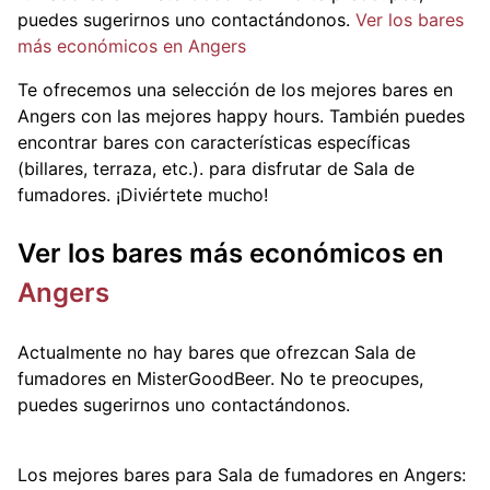
puedes sugerirnos uno contactándonos.
Ver los bares
más económicos en Angers
Te ofrecemos una selección de los mejores bares en
Angers con las mejores happy hours. También puedes
encontrar bares con características específicas
(billares, terraza, etc.).
para disfrutar de Sala de
fumadores. ¡Diviértete mucho!
Ver los bares más económicos en
Angers
Actualmente no hay bares que ofrezcan Sala de
fumadores en MisterGoodBeer. No te preocupes,
puedes sugerirnos uno contactándonos.
Los mejores bares para Sala de fumadores en Angers: