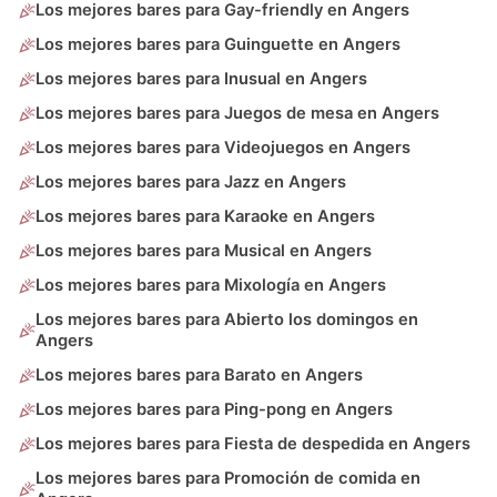
Los mejores bares para Gay-friendly en Angers
Los mejores bares para Guinguette en Angers
Los mejores bares para Inusual en Angers
Los mejores bares para Juegos de mesa en Angers
Los mejores bares para Videojuegos en Angers
Los mejores bares para Jazz en Angers
Los mejores bares para Karaoke en Angers
Los mejores bares para Musical en Angers
Los mejores bares para Mixología en Angers
Los mejores bares para Abierto los domingos en
Angers
Los mejores bares para Barato en Angers
Los mejores bares para Ping-pong en Angers
Los mejores bares para Fiesta de despedida en Angers
Los mejores bares para Promoción de comida en