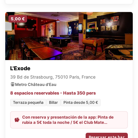
5,00 €
L'Exode
39 Bd de Strasbourg, 75010 Paris, France
Metro Château d'Eau
8 espacios reservables - Hasta 350 pers
Terraza pequeña
Billar
Pinta desde 5,00 €
Con reserva y presentación de la app: Pinta de
rubia a 5€ toda la noche / 5€ el Club Mate
(EXCEPTO VIERNES/SÁBADO)
Reservar este bar