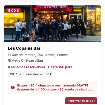
5,00 €
Les Copains Bar
11 Rue de Paradis, 75010 Paris, France
Metro Château d'Eau
4 espacios reservables - Hasta 150 pers
CB : 15€
Pinta desde 5,00 €
Grupos <20: 1 chupito de ron macerado GRATIS
después de la 1:00; grupos ≥20: ronda de chupitos
de ron macerado + 2 tablas de tapas mixtas
GRATIS.
Reservar este bar