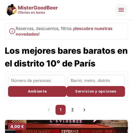
MisterGoodBeer
Ofertas en bares
Reservas, descuentos, filtros
¡descubre nuestras
novedades!
Los mejores bares baratos en
el distrito 10° de París
Ambiente
Servicios y opciones
1
2
4,00 €