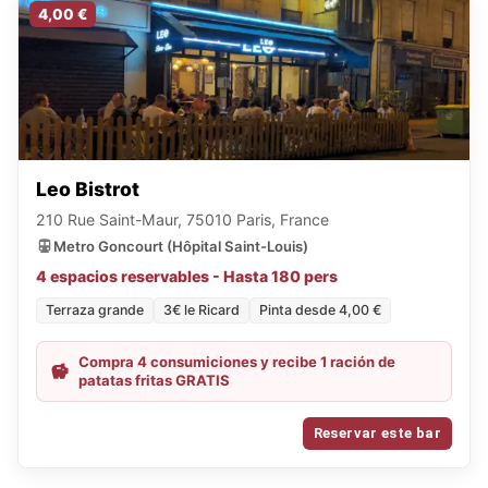
4,00 €
Leo Bistrot
210 Rue Saint-Maur, 75010 Paris, France
Metro Goncourt (Hôpital Saint-Louis)
4 espacios reservables - Hasta 180 pers
Terraza grande
3€ le Ricard
Pinta desde 4,00 €
Compra 4 consumiciones y recibe 1 ración de
patatas fritas GRATIS
Reservar este bar