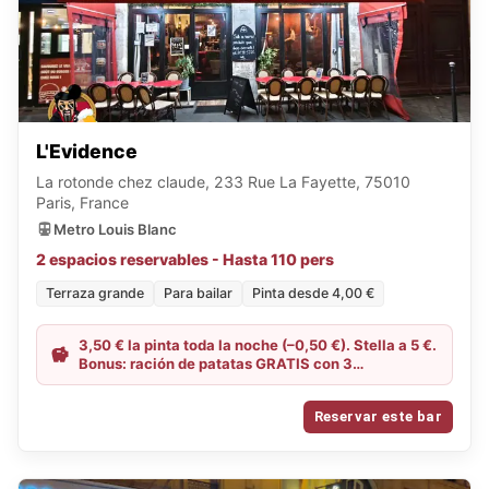
L'Evidence
La rotonde chez claude, 233 Rue La Fayette, 75010
Paris, France
Metro Louis Blanc
2 espacios reservables - Hasta 110 pers
Terraza grande
Para bailar
Pinta desde 4,00 €
3,50 € la pinta toda la noche (–0,50 €). Stella a 5 €.
Bonus: ración de patatas GRATIS con 3
consumiciones; con 8 consumiciones en la mesa,
tabla de embutidos GRATIS. Tabla de embutidos 14
Reservar este bar
€ (–1 €). (Muestra la app al llegar para canjear las
ofertas.)