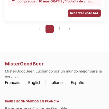
comprados = 10 más GRATIS / 1 botella de vino
comprada = 1 tabla de quesos, embutidos o un
plato de patatas fritas GRATIS
Reservar este bar
1
2
MisterGoodBeer
MisterGoodBeer. Luchando por un mundo mejor para la
cerveza.
Français
English
Italiano
Español
BARES ECONÓMICOS EN FRANCIA
Bares más económicos en Grenoble