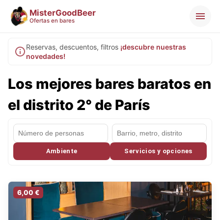
MisterGoodBeer
Ofertas en bares
Reservas, descuentos, filtros
¡descubre nuestras
novedades!
Los mejores bares baratos en
el distrito 2° de París
Ambiente
Servicios y opciones
6,00 €