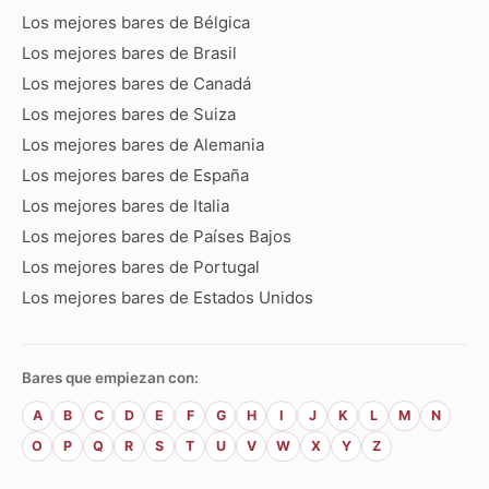
Los mejores bares de Bélgica
Los mejores bares de Brasil
Los mejores bares de Canadá
Los mejores bares de Suiza
Los mejores bares de Alemania
Los mejores bares de España
Los mejores bares de Italia
Los mejores bares de Países Bajos
Los mejores bares de Portugal
Los mejores bares de Estados Unidos
Bares que empiezan con:
A
B
C
D
E
F
G
H
I
J
K
L
M
N
O
P
Q
R
S
T
U
V
W
X
Y
Z