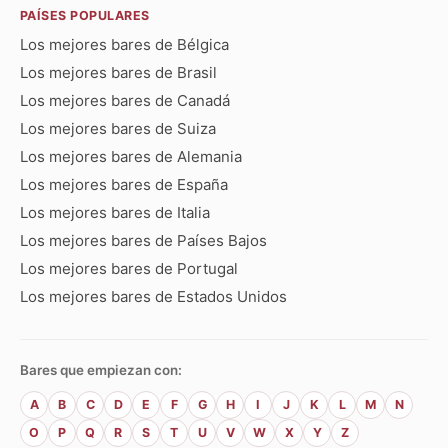
PAÍSES POPULARES
Los mejores bares de Bélgica
Los mejores bares de Brasil
Los mejores bares de Canadá
Los mejores bares de Suiza
Los mejores bares de Alemania
Los mejores bares de España
Los mejores bares de Italia
Los mejores bares de Países Bajos
Los mejores bares de Portugal
Los mejores bares de Estados Unidos
Bares que empiezan con:
A
B
C
D
E
F
G
H
I
J
K
L
M
N
O
P
Q
R
S
T
U
V
W
X
Y
Z