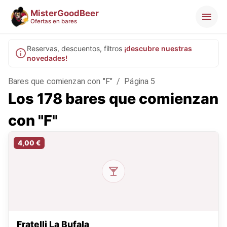
MisterGoodBeer
Ofertas en bares
Reservas, descuentos, filtros
¡descubre nuestras
novedades!
Bares que comienzan con "F"
/
Página 5
Los 178 bares que comienzan
con "F"
4,00 €
Fratelli La Bufala