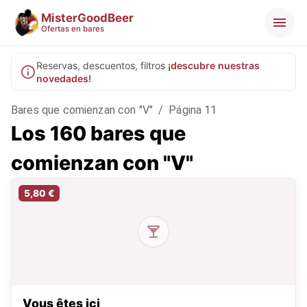
MisterGoodBeer
Ofertas en bares
Reservas, descuentos, filtros
¡descubre nuestras
novedades!
Bares que comienzan con "V"
/
Página 11
Los 160 bares que
comienzan con "V"
5,80 €
Vous êtes ici