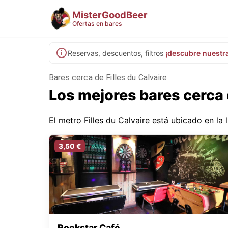
MisterGoodBeer
Ofertas en bares
Reservas, descuentos, filtros
¡descubre nuestr
Bares cerca de Filles du Calvaire
Los mejores bares cerca d
El metro Filles du Calvaire está ubicado en la l
3,50 €
Rockstar Café