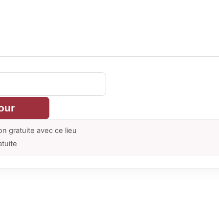
our
on gratuite avec ce lieu
atuite