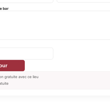
e bar
our
on gratuite avec ce lieu
atuite