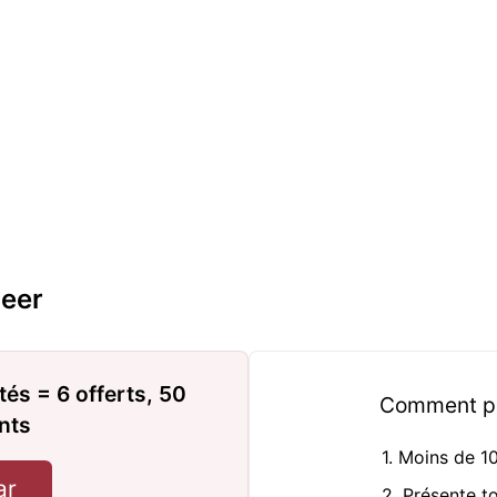
eer
tés = 6 offerts, 50
Comment pro
ents
1. Moins de 1
ar
2. Présente t