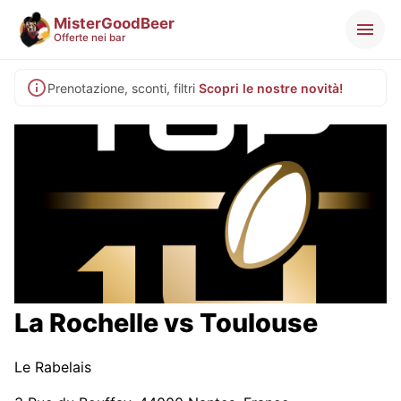
MisterGoodBeer
Offerte nei bar
Prenotazione, sconti, filtri
Scopri le nostre novità!
La Rochelle vs Toulouse
Le Rabelais