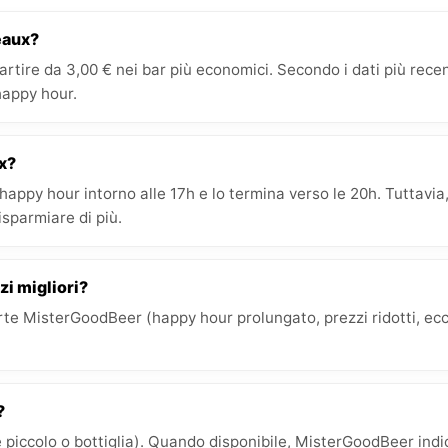
eaux?
artire da 3,00 € nei bar più economici. Secondo i dati più re
 happy hour.
ux?
’happy hour intorno alle 17h e lo termina verso le 20h. Tuttavi
risparmiare di più.
zi migliori?
e MisterGoodBeer (happy hour prolungato, prezzi ridotti, ecc.)
?
 piccolo o bottiglia). Quando disponibile, MisterGoodBeer indica