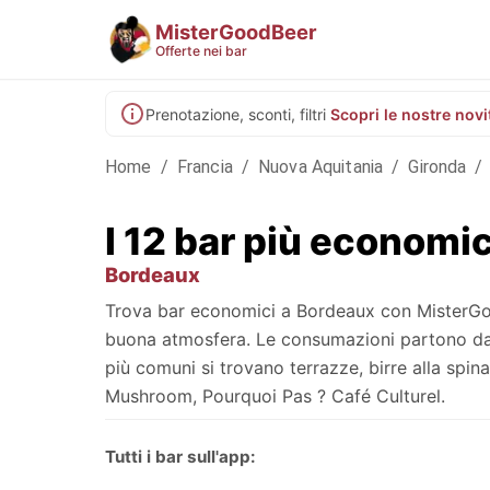
MisterGoodBeer
Offerte nei bar
Prenotazione, sconti, filtri
Scopri le nostre novi
Home
/
Francia
/
Nuova Aquitania
/
Gironda
/
I 12 bar più economi
Bordeaux
Trova bar economici a Bordeaux con MisterGoodB
buona atmosfera. Le consumazioni partono da 3,
più comuni si trovano terrazze, birre alla spina,
Mushroom, Pourquoi Pas ? Café Culturel.
Tutti i bar sull'app: