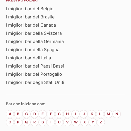
PAESI POPOLARI
I migliori bar del Belgio
I migliori bar del Brasile
I migliori bar del Canada
I migliori bar della Svizzera
I migliori bar della Germania
I migliori bar della Spagna
I migliori bar dell'Italia
I migliori bar dei Paesi Bassi
I migliori bar del Portogallo
I migliori bar degli Stati Uniti
Bar che iniziano con:
A
B
C
D
E
F
G
H
I
J
K
L
M
N
O
P
Q
R
S
T
U
V
W
X
Y
Z