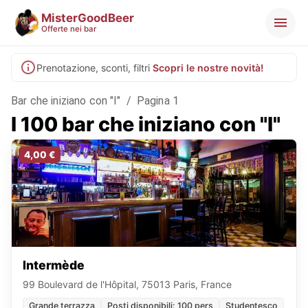
MisterGoodBeer
Offerte nei bar
Prenotazione, sconti, filtri
Scopri le nostre novità!
Bar che iniziano con "I"
/
Pagina 1
I 100 bar che iniziano con "I"
4,00 €
Intermède
99 Boulevard de l'Hôpital, 75013 Paris, France
Grande terrazza
Posti disponibili: 100 pers
Studentesco