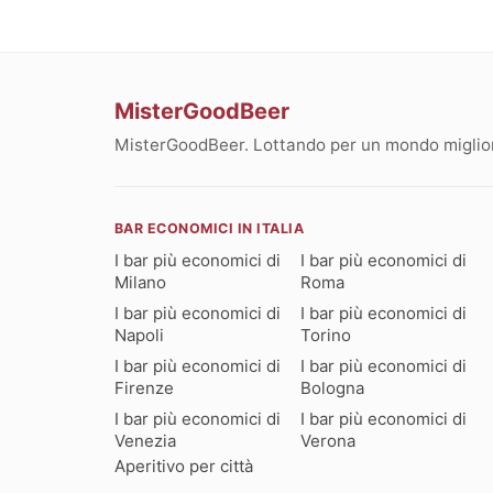
MisterGoodBeer
MisterGoodBeer. Lottando per un mondo migliore
BAR ECONOMICI IN ITALIA
I bar più economici di
I bar più economici di
Milano
Roma
I bar più economici di
I bar più economici di
Napoli
Torino
I bar più economici di
I bar più economici di
Firenze
Bologna
I bar più economici di
I bar più economici di
Venezia
Verona
Aperitivo per città