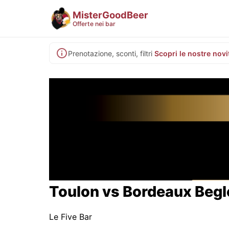
MisterGoodBeer
Offerte nei bar
Prenotazione, sconti, filtri
Scopri le nostre novi
Toulon vs Bordeaux Begl
Le Five Bar