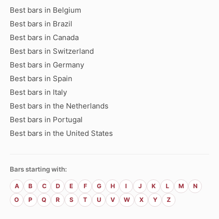
Best bars in Belgium
Best bars in Brazil
Best bars in Canada
Best bars in Switzerland
Best bars in Germany
Best bars in Spain
Best bars in Italy
Best bars in the Netherlands
Best bars in Portugal
Best bars in the United States
Bars starting with:
A
B
C
D
E
F
G
H
I
J
K
L
M
N
O
P
Q
R
S
T
U
V
W
X
Y
Z