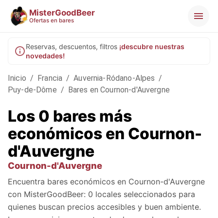
MisterGoodBeer
Ofertas en bares
Reservas, descuentos, filtros
¡descubre nuestras
novedades!
Inicio
/
Francia
/
Auvernia-Ródano-Alpes
/
Puy-de-Dôme
/
Bares en Cournon-d'Auvergne
Los 0 bares más
económicos en Cournon-
d'Auvergne
Cournon-d'Auvergne
Encuentra bares económicos en Cournon-d'Auvergne
con MisterGoodBeer: 0 locales seleccionados para
quienes buscan precios accesibles y buen ambiente.