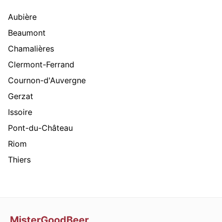
Aubière
Beaumont
Chamalières
Clermont-Ferrand
Cournon-d'Auvergne
Gerzat
Issoire
Pont-du-Château
Riom
Thiers
MisterGoodBeer