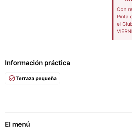
Con rese
Pinta de
el Club
VIERNE
Información práctica
Terraza pequeña
El menú