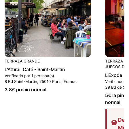
TERRAZA GRANDE
TERRAZA P
JUEGOS DE
L'Attirail Café - Saint-Martin
L'Exode
Verificado por 1 persona(s)
8 Bd Saint-Martin, 75010 Paris, France
Verificado p
39 Bd de Str
3.8
€ precio normal
5
€ la pinta
normal
Des
Mis