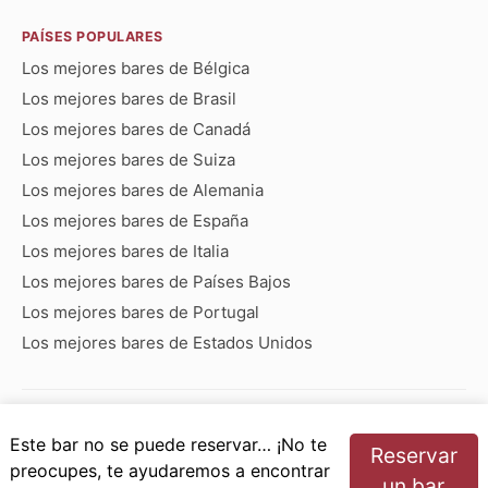
PAÍSES POPULARES
Los mejores bares de Bélgica
Los mejores bares de Brasil
Los mejores bares de Canadá
Los mejores bares de Suiza
Los mejores bares de Alemania
Los mejores bares de España
Los mejores bares de Italia
Los mejores bares de Países Bajos
Los mejores bares de Portugal
Los mejores bares de Estados Unidos
Bares que empiezan con:
Este bar no se puede reservar… ¡No te
Reservar
A
B
C
D
E
F
G
H
I
J
K
L
M
N
preocupes, te ayudaremos a encontrar
un bar