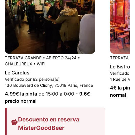
TERRAZA GRANDE
•
ABIERTO 24/24
•
TERRAZA G
CHALEUREUX
•
WIFI
Le Bistro 
Le Carolus
Verificado p
Verificado por 82 persona(s)
1 Rue de Vint
130 Boulevard de Clichy, 75018 Paris, France
4
€ la pinta
4.99
€ la pinta
de 15:00 a 0:00
-
9.6
€
normal
precio normal
Descuento en reserva
MisterGoodBeer