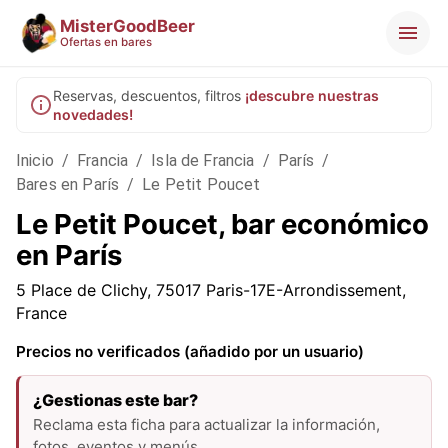
MisterGoodBeer
Ofertas en bares
Reservas, descuentos, filtros
¡descubre nuestras
novedades!
Inicio
/
Francia
/
Isla de Francia
/
París
/
Bares en París
/
Le Petit Poucet
Le Petit Poucet, bar económico
en París
5 Place de Clichy, 75017 Paris-17E-Arrondissement,
France
Precios no verificados (añadido por un usuario)
¿Gestionas este bar?
Reclama esta ficha para actualizar la información,
fotos, eventos y menús.