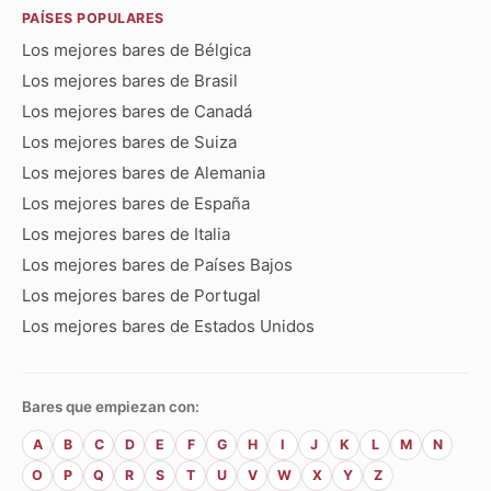
PAÍSES POPULARES
Los mejores bares de Bélgica
Los mejores bares de Brasil
Los mejores bares de Canadá
Los mejores bares de Suiza
Los mejores bares de Alemania
Los mejores bares de España
Los mejores bares de Italia
Los mejores bares de Países Bajos
Los mejores bares de Portugal
Los mejores bares de Estados Unidos
Bares que empiezan con:
A
B
C
D
E
F
G
H
I
J
K
L
M
N
O
P
Q
R
S
T
U
V
W
X
Y
Z