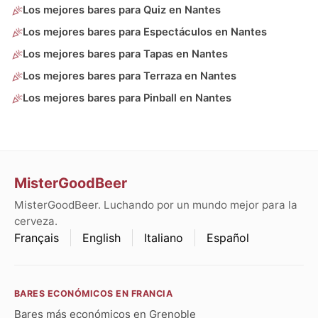
Los mejores bares para Quiz en Nantes
Los mejores bares para Espectáculos en Nantes
Los mejores bares para Tapas en Nantes
Los mejores bares para Terraza en Nantes
Los mejores bares para Pinball en Nantes
MisterGoodBeer
MisterGoodBeer. Luchando por un mundo mejor para la
cerveza.
Français
English
Italiano
Español
BARES ECONÓMICOS EN FRANCIA
Bares más económicos en Grenoble