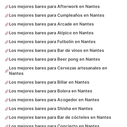
Los mejores bares para Afterwork en Nantes
Los mejores bares para Cumpleaños en Nantes
Los mejores bares para Arcade en Nantes
Los mejores bares para Atípico en Nantes
Los mejores bares para Futbolín en Nantes
Los mejores bares para Bar de vinos en Nantes
Los mejores bares para Beer pong en Nantes
Los mejores bares para Cervezas artesanales en
Nantes
Los mejores bares para Billar en Nantes
Los mejores bares para Bolera en Nantes
Los mejores bares para Acogedor en Nantes
Los mejores bares para Shisha en Nantes
Los mejores bares para Bar de cócteles en Nantes
Los mejores bares para Concierto en Nantes