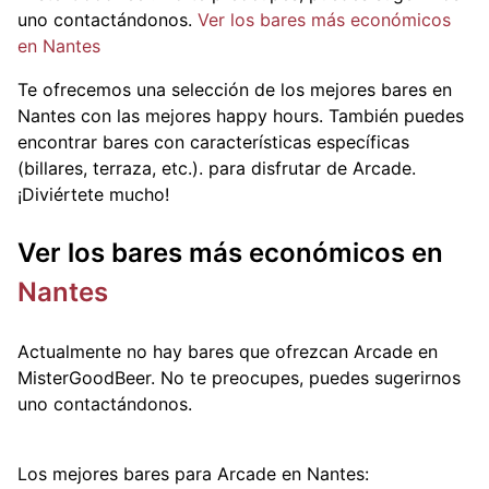
uno contactándonos.
Ver los bares más económicos
en Nantes
Te ofrecemos una selección de los mejores bares en
Nantes con las mejores happy hours. También puedes
encontrar bares con características específicas
(billares, terraza, etc.).
para disfrutar de Arcade.
¡Diviértete mucho!
Ver los bares más económicos en
Nantes
Actualmente no hay bares que ofrezcan Arcade en
MisterGoodBeer. No te preocupes, puedes sugerirnos
uno contactándonos.
Los mejores bares para Arcade en Nantes: