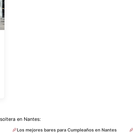
soltera en Nantes:
Los mejores bares para Cumpleaños en Nantes