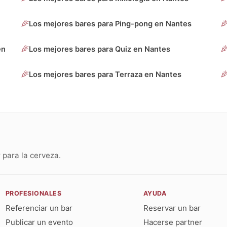
Los mejores bares para Ping-pong en Nantes
en
Los mejores bares para Quiz en Nantes
Los mejores bares para Terraza en Nantes
para la cerveza.
PROFESIONALES
AYUDA
Referenciar un bar
Reservar un bar
Publicar un evento
Hacerse partner