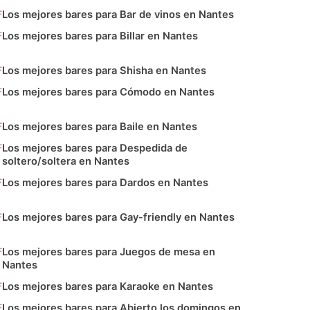
Los mejores bares para Bar de vinos en Nantes
Los mejores bares para Billar en Nantes
Los mejores bares para Shisha en Nantes
Los mejores bares para Cómodo en Nantes
Los mejores bares para Baile en Nantes
Los mejores bares para Despedida de
soltero/soltera en Nantes
Los mejores bares para Dardos en Nantes
Los mejores bares para Gay-friendly en Nantes
Los mejores bares para Juegos de mesa en
Nantes
Los mejores bares para Karaoke en Nantes
Los mejores bares para Abierto los domingos en