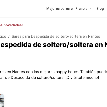
Mejores bares en Francia
Blog
as novedades!
tico
/
Bares para Despedida de soltero/soltera en Nantes
Despedida de soltero/soltera en
res en Nantes con las mejores happy hours. También puede
ar de Despedida de soltero/soltera. ¡Diviértete mucho!