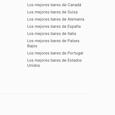
Los mejores bares de Canadá
Los mejores bares de Suiza
Los mejores bares de Alemania
Los mejores bares de España
Los mejores bares de Italia
Los mejores bares de Países
Bajos
Los mejores bares de Portugal
Los mejores bares de Estados
Unidos