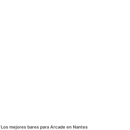
Los mejores bares para Arcade en Nantes