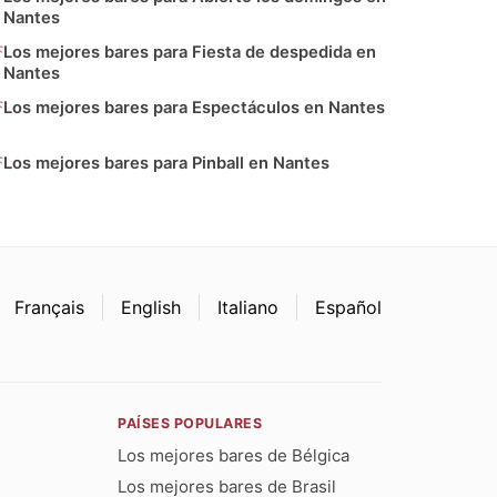
Nantes
Los mejores bares para Fiesta de despedida en
Nantes
Los mejores bares para Espectáculos en Nantes
Los mejores bares para Pinball en Nantes
Français
English
Italiano
Español
PAÍSES POPULARES
Los mejores bares de Bélgica
Los mejores bares de Brasil