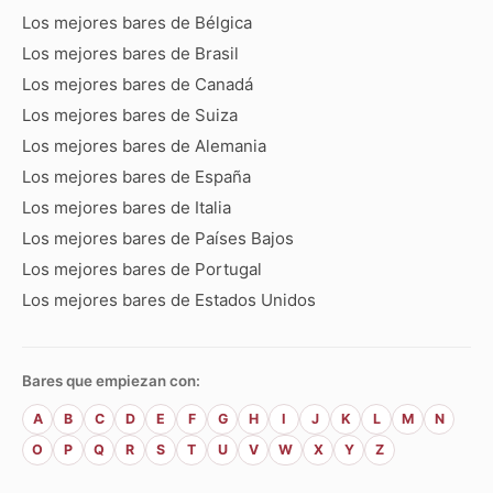
Los mejores bares de Bélgica
Los mejores bares de Brasil
Los mejores bares de Canadá
Los mejores bares de Suiza
Los mejores bares de Alemania
Los mejores bares de España
Los mejores bares de Italia
Los mejores bares de Países Bajos
Los mejores bares de Portugal
Los mejores bares de Estados Unidos
Bares que empiezan con:
A
B
C
D
E
F
G
H
I
J
K
L
M
N
O
P
Q
R
S
T
U
V
W
X
Y
Z