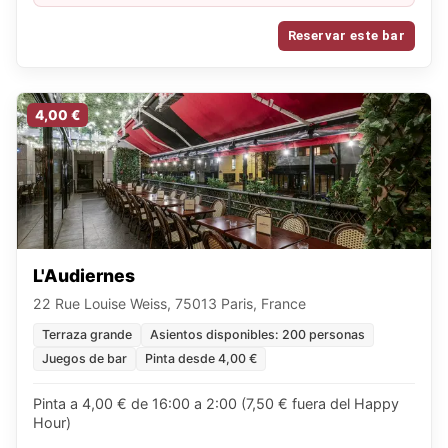
patatas fritas gratis y, para grupos de 10 personas,
1 tabla mixta gratis / De domingo a martes: 6€ la
Reservar este bar
Chouffe, la IPA y la Guinness, y 4€ la copa de vino
toda la noche
4,00 €
L'Audiernes
22 Rue Louise Weiss, 75013 Paris, France
Terraza grande
Asientos disponibles: 200 personas
Juegos de bar
Pinta desde 4,00 €
Pinta a 4,00 € de 16:00 a 2:00 (7,50 € fuera del Happy
Hour)