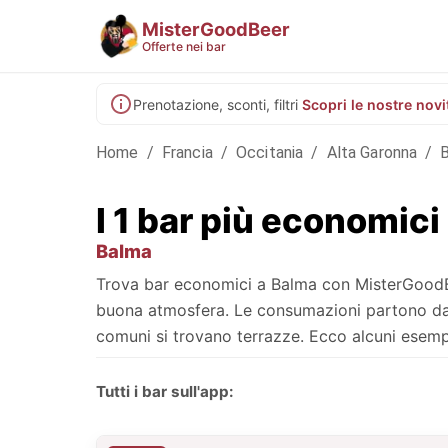
MisterGoodBeer
Offerte nei bar
Prenotazione, sconti, filtri
Scopri le nostre novi
Home
/
Francia
/
Occitania
/
Alta Garonna
/
I 1 bar più economici
Balma
Trova bar economici a Balma con MisterGoodBeer
buona atmosfera. Le consumazioni partono da 3,
comuni si trovano terrazze. Ecco alcuni esempi
Tutti i bar sull'app: