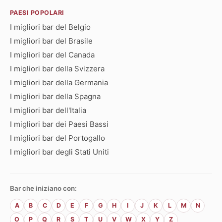
PAESI POPOLARI
I migliori bar del Belgio
I migliori bar del Brasile
I migliori bar del Canada
I migliori bar della Svizzera
I migliori bar della Germania
I migliori bar della Spagna
I migliori bar dell'Italia
I migliori bar dei Paesi Bassi
I migliori bar del Portogallo
I migliori bar degli Stati Uniti
Bar che iniziano con:
A
B
C
D
E
F
G
H
I
J
K
L
M
N
O
P
Q
R
S
T
U
V
W
X
Y
Z