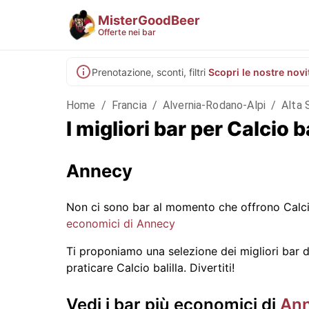
MisterGoodBeer
Offerte nei bar
Prenotazione, sconti, filtri
Scopri le nostre novi
Home
/
Francia
/
Alvernia-Rodano-Alpi
/
Alta 
I migliori bar per Calcio
Annecy
Non ci sono bar al momento che offrono Calcio
economici di Annecy
Ti proponiamo una selezione dei migliori bar di
praticare Calcio balilla. Divertiti!
Vedi i bar più economici di
An