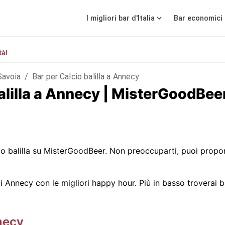
I migliori bar d'Italia
Bar economici 
tà!
Savoia
/
Bar per Calcio balilla a Annecy
 balilla a Annecy | MisterGoodBee
 balilla su MisterGoodBeer. Non preoccuparti, puoi propor
 Annecy con le migliori happy hour. Più in basso troverai bar
necy