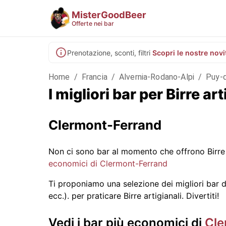
MisterGoodBeer
Offerte nei bar
Prenotazione, sconti, filtri
Scopri le nostre novi
Home
/
Francia
/
Alvernia-Rodano-Alpi
/
Puy-
I migliori bar per Birre 
Clermont-Ferrand
Non ci sono bar al momento che offrono Birre 
economici di Clermont-Ferrand
Ti proponiamo una selezione dei migliori bar di
ecc.).
per praticare Birre artigianali. Divertiti!
Vedi i bar più economici di
Cle