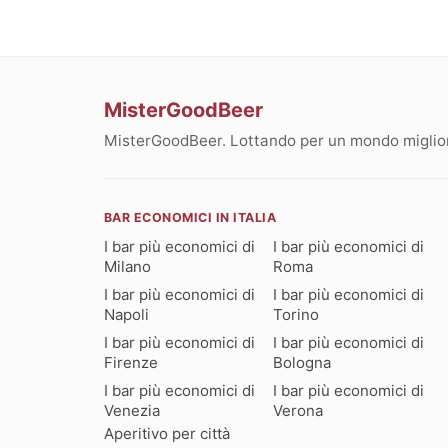
MisterGoodBeer
MisterGoodBeer. Lottando per un mondo migliore
BAR ECONOMICI IN ITALIA
I bar più economici di
I bar più economici di
Milano
Roma
I bar più economici di
I bar più economici di
Napoli
Torino
I bar più economici di
I bar più economici di
Firenze
Bologna
I bar più economici di
I bar più economici di
Venezia
Verona
Aperitivo per città