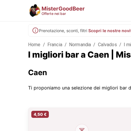
MisterGoodBeer
Offerte nei bar
Prenotazione, sconti, filtri
Scopri le nostre novi
Home
/
Francia
/
Normandia
/
Calvados
/
I m
I migliori bar a Caen | M
Caen
Ti proponiamo una selezione dei migliori bar di
4,50 €