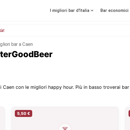
I migliori bar d'Italia
Bar economici 
tà!
igliori bar a Caen
isterGoodBeer
 Caen con le migliori happy hour. Più in basso troverai bar c
5,50 €