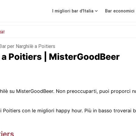
I migliori bar d'Italia
Bar economici 
tà!
Bar per Narghilè a Poitiers
lè a Poitiers | MisterGoodBeer
ilè su MisterGoodBeer. Non preoccuparti, puoi proporci nu
Poitiers con le migliori happy hour. Più in basso troverai ba
tiers