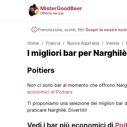
MisterGoodBeer
Offerte nei bar
Prenotazione, sconti, filtri
Scopri le nostre novi
Home
/
Francia
/
Nuova Aquitania
/
Vienne
/
I migliori bar per Narghi
Poitiers
Non ci sono bar al momento che offrono Nargh
economici di Poitiers
Ti proponiamo una selezione dei migliori bar di 
praticare Narghilè. Divertiti!
Vedi i bar più economici di
Poi