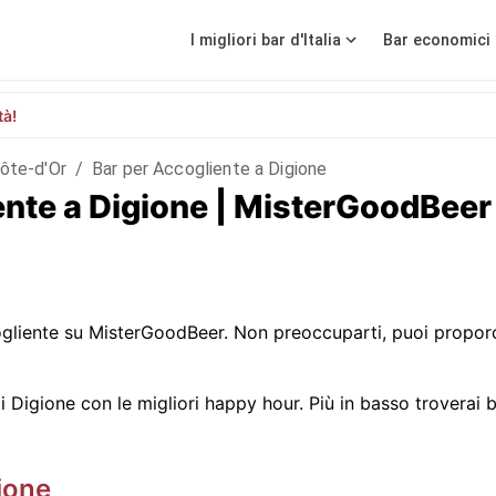
I migliori bar d'Italia
Bar economici 
tà!
ôte-d'Or
/
Bar per Accogliente a Digione
iente a Digione | MisterGoodBeer
liente su MisterGoodBeer. Non preoccuparti, puoi proporc
Digione con le migliori happy hour. Più in basso troverai bar
ione