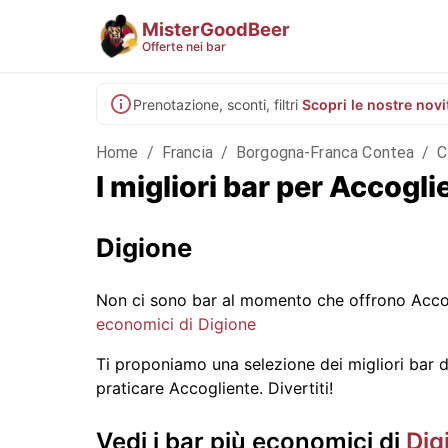
MisterGoodBeer
Offerte nei bar
Prenotazione, sconti, filtri
Scopri le nostre novi
Home
/
Francia
/
Borgogna-Franca Contea
/
C
I migliori bar per Accogl
Digione
Non ci sono bar al momento che offrono Accog
economici di Digione
Ti proponiamo una selezione dei migliori bar di 
praticare Accogliente. Divertiti!
Vedi i bar più economici di
Dig