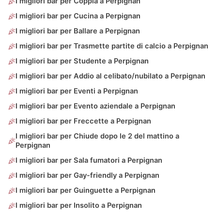
I migliori bar per Coppia a Perpignan
I migliori bar per Cucina a Perpignan
I migliori bar per Ballare a Perpignan
I migliori bar per Trasmette partite di calcio a Perpignan
I migliori bar per Studente a Perpignan
I migliori bar per Addio al celibato/nubilato a Perpignan
I migliori bar per Eventi a Perpignan
I migliori bar per Evento aziendale a Perpignan
I migliori bar per Freccette a Perpignan
I migliori bar per Chiude dopo le 2 del mattino a
Perpignan
I migliori bar per Sala fumatori a Perpignan
I migliori bar per Gay-friendly a Perpignan
I migliori bar per Guinguette a Perpignan
I migliori bar per Insolito a Perpignan