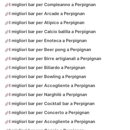
I migliori bar per Compleanno a Perpignan
I migliori bar per Arcade a Perpignan
I migliori bar per Atipico a Perpignan
I migliori bar per Calcio balilla a Perpignan
I migliori bar per Enoteca a Perpignan
I migliori bar per Beer pong a Perpignan
I migliori bar per Birre artigianali a Perpignan
I migliori bar per Biliardo a Perpignan
I migliori bar per Bowling a Perpignan
I migliori bar per Accogliente a Perpignan
I migliori bar per Narghilè a Perpignan
I migliori bar per Cocktail bar a Perpignan
I migliori bar per Concerto a Perpignan
I migliori bar per Accogliente a Perpignan