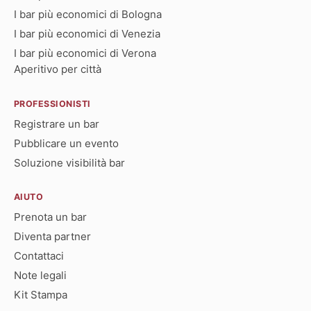
I bar più economici di Bologna
I bar più economici di Venezia
I bar più economici di Verona
Aperitivo per città
PROFESSIONISTI
Registrare un bar
Pubblicare un evento
Soluzione visibilità bar
AIUTO
Prenota un bar
Diventa partner
Contattaci
Note legali
Kit Stampa