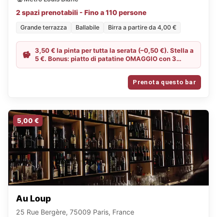
2 spazi prenotabili - Fino a 110 persone
Grande terrazza
Ballabile
Birra a partire da 4,00 €
3,50 € la pinta per tutta la serata (–0,50 €). Stella a
5 €. Bonus: piatto di patatine OMAGGIO con 3
consumazioni; con 8 consumazioni al tavolo,
piatto di salumi OMAGGIO. Tagliere di salumi 14 €
Prenota questo bar
(–1 €). (Mostrare l’app all’arrivo per ottenere le
offerte.)
5,00 €
Au Loup
25 Rue Bergère, 75009 Paris, France