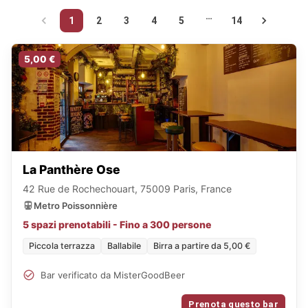
…
1
2
3
4
5
14
5,00 €
La Panthère Ose
42 Rue de Rochechouart, 75009 Paris, France
Metro Poissonnière
5 spazi prenotabili - Fino a 300 persone
Piccola terrazza
Ballabile
Birra a partire da 5,00 €
Bar verificato da MisterGoodBeer
Prenota questo bar