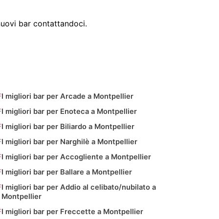
uovi bar contattandoci.
I migliori bar per Arcade a Montpellier
I migliori bar per Enoteca a Montpellier
I migliori bar per Biliardo a Montpellier
I migliori bar per Narghilè a Montpellier
I migliori bar per Accogliente a Montpellier
I migliori bar per Ballare a Montpellier
I migliori bar per Addio al celibato/nubilato a
Montpellier
I migliori bar per Freccette a Montpellier