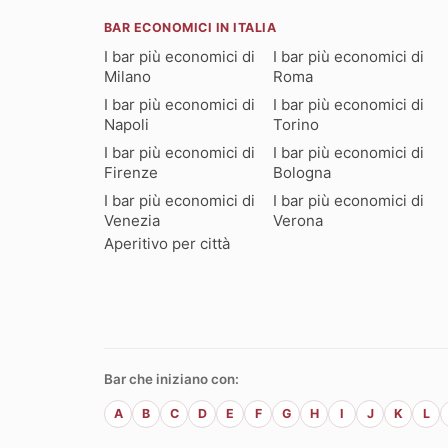
BAR ECONOMICI IN ITALIA
I bar più economici di
I bar più economici di
Milano
Roma
I bar più economici di
I bar più economici di
Napoli
Torino
I bar più economici di
I bar più economici di
Firenze
Bologna
I bar più economici di
I bar più economici di
Venezia
Verona
Aperitivo per città
Bar che iniziano con:
A
B
C
D
E
F
G
H
I
J
K
L