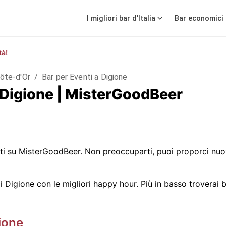
I migliori bar d'Italia
Bar economici 
tà!
ôte-d'Or
/
Bar per Eventi a Digione
 a Digione | MisterGoodBeer
i su MisterGoodBeer. Non preoccuparti, puoi proporci nuov
Digione con le migliori happy hour. Più in basso troverai bar
ione