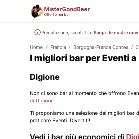
MisterGoodBeer
Offerte nei bar
Prenotazione, sconti, filtri
Scopri le nostre novi
Home
/
Francia
/
Borgogna-Franca Contea
/
C
I migliori bar per Eventi
Digione
Non ci sono bar al momento che offrono Event
di Digione
Ti proponiamo una selezione dei migliori bar di 
praticare Eventi. Divertiti!
Vedi i bar più economici di
Dig