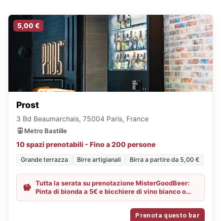
5,00 €
Prost
3 Bd Beaumarchais, 75004 Paris, France
Metro Bastille
10 spazi prenotabili - Fino a 200 persone
Grande terrazza
Birre artigianali
Birra a partire da 5,00 €
Tutta la serata su prenotazione MisterGoodBeer:
Pinta di bionda a 5€ e bicchiere di vino bianco o
rosato a 3€
Prenota questo bar