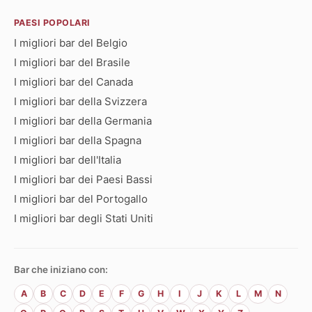
PAESI POPOLARI
I migliori bar del Belgio
I migliori bar del Brasile
I migliori bar del Canada
I migliori bar della Svizzera
I migliori bar della Germania
I migliori bar della Spagna
I migliori bar dell'Italia
I migliori bar dei Paesi Bassi
I migliori bar del Portogallo
I migliori bar degli Stati Uniti
Bar che iniziano con:
A
B
C
D
E
F
G
H
I
J
K
L
M
N