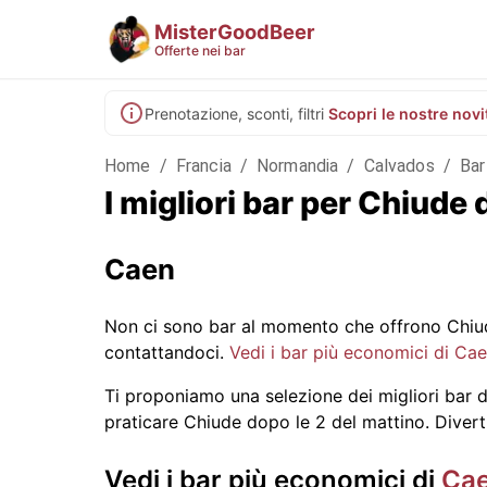
MisterGoodBeer
Offerte nei bar
Prenotazione, sconti, filtri
Scopri le nostre novi
Home
/
Francia
/
Normandia
/
Calvados
/
Bar
I migliori bar per Chiude
Caen
Non ci sono bar al momento che offrono Chiud
contattandoci.
Vedi i bar più economici di Ca
Ti proponiamo una selezione dei migliori bar di
praticare Chiude dopo le 2 del mattino. Diverti
Vedi i bar più economici di
Ca