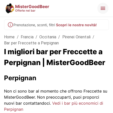
MisterGoodBeer
Offerte nei bar
Prenotazione, sconti, filtri
Scopri le nostre novità!
Home
/
Francia
/
Occitania
/
Pirenei Orientali
/
Bar per Freccette a Perpignan
I migliori bar per Freccette a
Perpignan | MisterGoodBeer
Perpignan
Non ci sono bar al momento che offrono Freccette su
MisterGoodBeer. Non preoccuparti, puoi proporci
nuovi bar contattandoci.
Vedi i bar più economici di
Perpignan