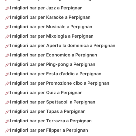
I migliori bar per Jazz a Perpignan
I migliori bar per Karaoke a Perpignan
I migliori bar per Musicale a Perpignan
I migliori bar per Mixologia a Perpignan
I migliori bar per Aperto la domenica a Perpignan
I migliori bar per Economico a Perpignan
I migliori bar per Ping-pong a Perpignan
I migliori bar per Festa d'addio a Perpignan
I migliori bar per Promozione cibo a Perpignan
I migliori bar per Quiz a Perpignan
I migliori bar per Spettacoli a Perpignan
I migliori bar per Tapas a Perpignan
I migliori bar per Terrazza a Perpignan
I migliori bar per Flipper a Perpignan