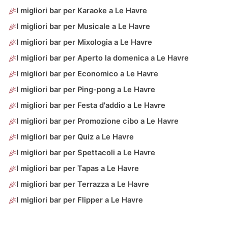
I migliori bar per Karaoke a Le Havre
I migliori bar per Musicale a Le Havre
I migliori bar per Mixologia a Le Havre
I migliori bar per Aperto la domenica a Le Havre
I migliori bar per Economico a Le Havre
I migliori bar per Ping-pong a Le Havre
I migliori bar per Festa d'addio a Le Havre
I migliori bar per Promozione cibo a Le Havre
I migliori bar per Quiz a Le Havre
I migliori bar per Spettacoli a Le Havre
I migliori bar per Tapas a Le Havre
I migliori bar per Terrazza a Le Havre
I migliori bar per Flipper a Le Havre