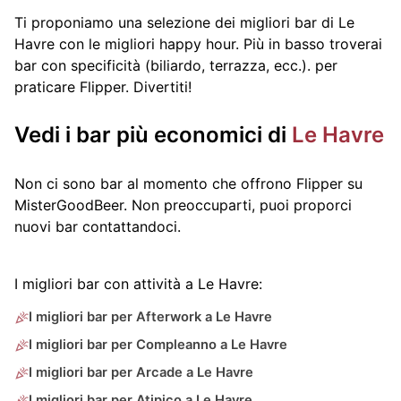
Ti proponiamo una selezione dei migliori bar di Le
Havre con le migliori happy hour. Più in basso troverai
bar con specificità (biliardo, terrazza, ecc.).
per
praticare Flipper. Divertiti!
Vedi i bar più economici di
Le Havre
Non ci sono bar al momento che offrono Flipper su
MisterGoodBeer. Non preoccuparti, puoi proporci
nuovi bar contattandoci.
I migliori bar con attività a Le Havre:
I migliori bar per Afterwork a Le Havre
I migliori bar per Compleanno a Le Havre
I migliori bar per Arcade a Le Havre
I migliori bar per Atipico a Le Havre