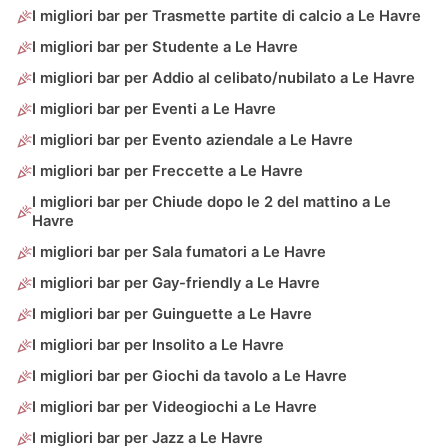
I migliori bar per Trasmette partite di calcio a Le Havre
I migliori bar per Studente a Le Havre
I migliori bar per Addio al celibato/nubilato a Le Havre
I migliori bar per Eventi a Le Havre
I migliori bar per Evento aziendale a Le Havre
I migliori bar per Freccette a Le Havre
I migliori bar per Chiude dopo le 2 del mattino a Le
Havre
I migliori bar per Sala fumatori a Le Havre
I migliori bar per Gay-friendly a Le Havre
I migliori bar per Guinguette a Le Havre
I migliori bar per Insolito a Le Havre
I migliori bar per Giochi da tavolo a Le Havre
I migliori bar per Videogiochi a Le Havre
I migliori bar per Jazz a Le Havre