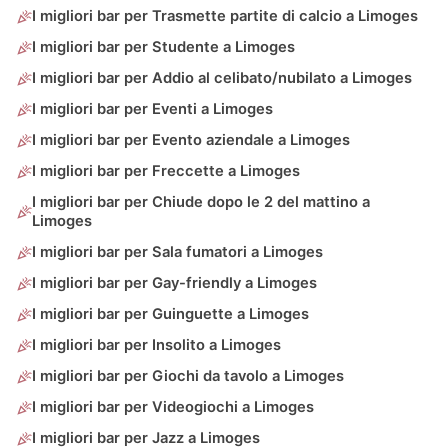
I migliori bar per Trasmette partite di calcio a Limoges
I migliori bar per Studente a Limoges
I migliori bar per Addio al celibato/nubilato a Limoges
I migliori bar per Eventi a Limoges
I migliori bar per Evento aziendale a Limoges
I migliori bar per Freccette a Limoges
I migliori bar per Chiude dopo le 2 del mattino a
Limoges
I migliori bar per Sala fumatori a Limoges
I migliori bar per Gay-friendly a Limoges
I migliori bar per Guinguette a Limoges
I migliori bar per Insolito a Limoges
I migliori bar per Giochi da tavolo a Limoges
I migliori bar per Videogiochi a Limoges
I migliori bar per Jazz a Limoges