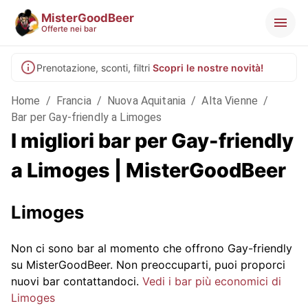
MisterGoodBeer
Offerte nei bar
Prenotazione, sconti, filtri
Scopri le nostre novità!
Home
/
Francia
/
Nuova Aquitania
/
Alta Vienne
/
Bar per Gay-friendly a Limoges
I migliori bar per Gay-friendly
a Limoges | MisterGoodBeer
Limoges
Non ci sono bar al momento che offrono Gay-friendly
su MisterGoodBeer. Non preoccuparti, puoi proporci
nuovi bar contattandoci.
Vedi i bar più economici di
Limoges