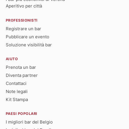
Aperitivo per città
PROFESSIONISTI
Registrare un bar
Pubblicare un evento
Soluzione visibilità bar
AIUTO
Prenota un bar
Diventa partner
Contattaci
Note legali
Kit Stampa
PAESI POPOLARI
I migliori bar del Belgio