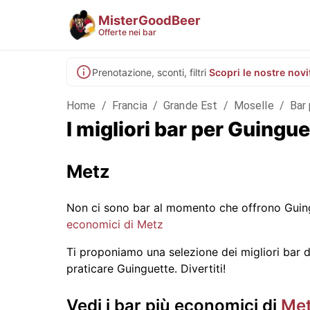
MisterGoodBeer
Offerte nei bar
Prenotazione, sconti, filtri
Scopri le nostre novi
Home
/
Francia
/
Grande Est
/
Moselle
/
Bar
I migliori bar per Guing
Metz
Non ci sono bar al momento che offrono Guing
economici di Metz
Ti proponiamo una selezione dei migliori bar di
praticare Guinguette. Divertiti!
Vedi i bar più economici di
Me