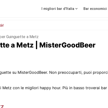
I migliori bar d'Italia
Bar economici 
tà!
 per Guinguette a Metz
uette a Metz | MisterGoodBeer
uette su MisterGoodBeer. Non preoccuparti, puoi proporci
 Metz con le migliori happy hour. Più in basso troverai bar c
tz