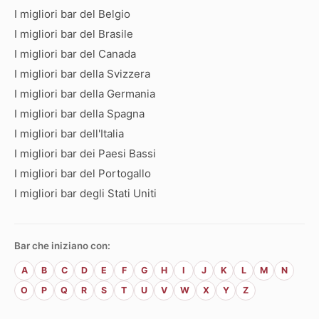
I migliori bar del Belgio
I migliori bar del Brasile
I migliori bar del Canada
I migliori bar della Svizzera
I migliori bar della Germania
I migliori bar della Spagna
I migliori bar dell'Italia
I migliori bar dei Paesi Bassi
I migliori bar del Portogallo
I migliori bar degli Stati Uniti
Bar che iniziano con:
A
B
C
D
E
F
G
H
I
J
K
L
M
N
O
P
Q
R
S
T
U
V
W
X
Y
Z