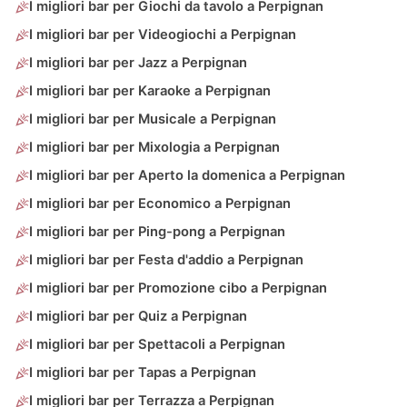
I migliori bar per Giochi da tavolo a Perpignan
I migliori bar per Videogiochi a Perpignan
I migliori bar per Jazz a Perpignan
I migliori bar per Karaoke a Perpignan
I migliori bar per Musicale a Perpignan
I migliori bar per Mixologia a Perpignan
I migliori bar per Aperto la domenica a Perpignan
I migliori bar per Economico a Perpignan
I migliori bar per Ping-pong a Perpignan
I migliori bar per Festa d'addio a Perpignan
I migliori bar per Promozione cibo a Perpignan
I migliori bar per Quiz a Perpignan
I migliori bar per Spettacoli a Perpignan
I migliori bar per Tapas a Perpignan
I migliori bar per Terrazza a Perpignan