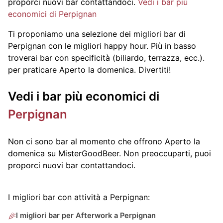
proporci nuovi bar contattandoci.
Vedi i bar più
economici di Perpignan
Ti proponiamo una selezione dei migliori bar di
Perpignan con le migliori happy hour. Più in basso
troverai bar con specificità (biliardo, terrazza, ecc.).
per praticare Aperto la domenica. Divertiti!
Vedi i bar più economici di
Perpignan
Non ci sono bar al momento che offrono Aperto la
domenica su MisterGoodBeer. Non preoccuparti, puoi
proporci nuovi bar contattandoci.
I migliori bar con attività a Perpignan:
I migliori bar per Afterwork a Perpignan