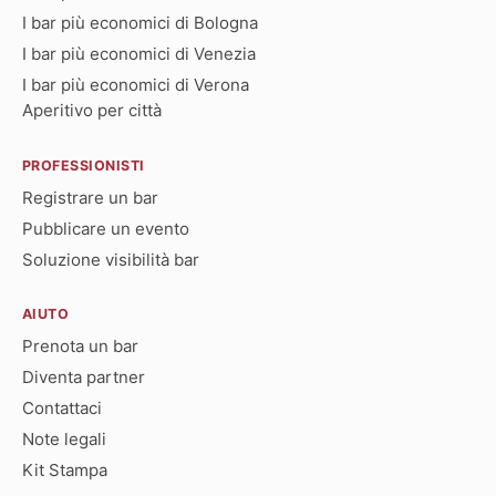
I bar più economici di Bologna
I bar più economici di Venezia
I bar più economici di Verona
Aperitivo per città
PROFESSIONISTI
Registrare un bar
Pubblicare un evento
Soluzione visibilità bar
AIUTO
Prenota un bar
Diventa partner
Contattaci
Note legali
Kit Stampa