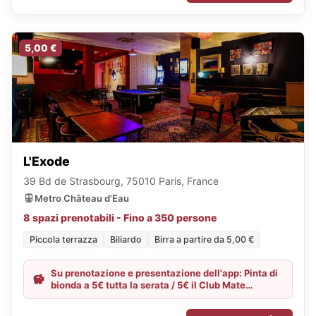
5,00 €
L'Exode
39 Bd de Strasbourg, 75010 Paris, France
Metro Château d'Eau
8 spazi prenotabili - Fino a 350 persone
Piccola terrazza
Biliardo
Birra a partire da 5,00 €
Su prenotazione e presentazione dell'app: Pinta di
bionda a 5€ tutta la serata / 5€ il Club Mate
(ESCLUSI VENERDÌ/SABATO)