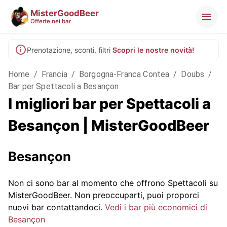
MisterGoodBeer
Offerte nei bar
Prenotazione, sconti, filtri
Scopri le nostre novità!
Home
/
Francia
/
Borgogna-Franca Contea
/
Doubs
/
Bar per Spettacoli a Besançon
I migliori bar per Spettacoli a
Besançon | MisterGoodBeer
Besançon
Non ci sono bar al momento che offrono Spettacoli su
MisterGoodBeer. Non preoccuparti, puoi proporci
nuovi bar contattandoci.
Vedi i bar più economici di
Besançon