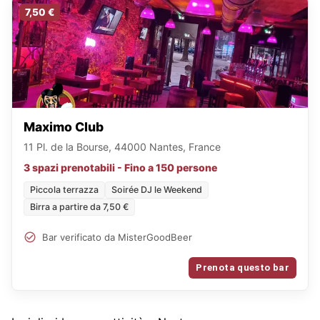
7,50 €
Maximo Club
11 Pl. de la Bourse, 44000 Nantes, France
3 spazi prenotabili - Fino a 150 persone
Piccola terrazza
Soirée DJ le Weekend
Birra a partire da 7,50 €
Bar verificato da MisterGoodBeer
Prenota questo bar