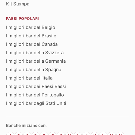
Kit Stampa
PAESI POPOLARI
I migliori bar del Belgio
I migliori bar del Brasile
I migliori bar del Canada
I migliori bar della Svizzera
I migliori bar della Germania
I migliori bar della Spagna
I migliori bar dell'Italia
I migliori bar dei Paesi Bassi
I migliori bar del Portogallo
I migliori bar degli Stati Uniti
Bar che iniziano con: