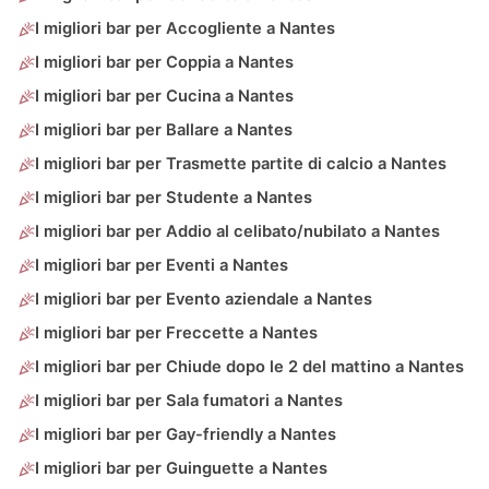
I migliori bar per Accogliente a Nantes
I migliori bar per Coppia a Nantes
I migliori bar per Cucina a Nantes
I migliori bar per Ballare a Nantes
I migliori bar per Trasmette partite di calcio a Nantes
I migliori bar per Studente a Nantes
I migliori bar per Addio al celibato/nubilato a Nantes
I migliori bar per Eventi a Nantes
I migliori bar per Evento aziendale a Nantes
I migliori bar per Freccette a Nantes
I migliori bar per Chiude dopo le 2 del mattino a Nantes
I migliori bar per Sala fumatori a Nantes
I migliori bar per Gay-friendly a Nantes
I migliori bar per Guinguette a Nantes