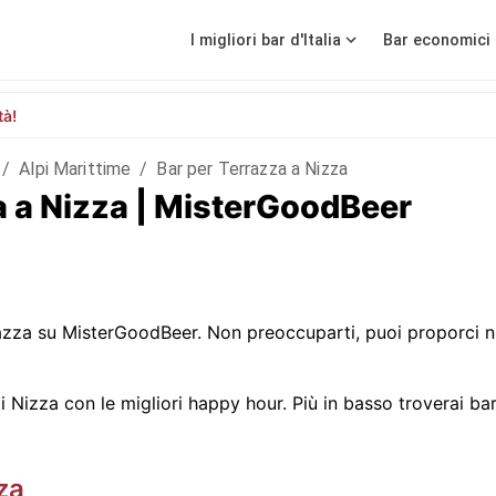
I migliori bar d'Italia
Bar economici 
tà!
/
Alpi Marittime
/
Bar per Terrazza a Nizza
za a Nizza | MisterGoodBeer
zza su MisterGoodBeer. Non preoccuparti, puoi proporci n
Nizza con le migliori happy hour. Più in basso troverai bar c
za