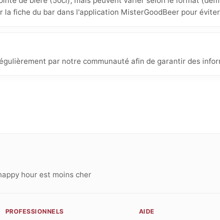
inte de bière (50cl), mais peuvent varier selon le format (demi
ur la fiche du bar dans l'application MisterGoodBeer pour éviter
 régulièrement par notre communauté afin de garantir des infor
happy hour est moins cher
PROFESSIONNELS
AIDE