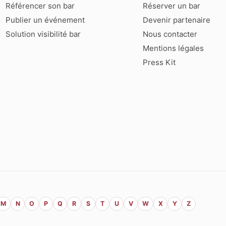
Référencer son bar
Réserver un bar
Publier un événement
Devenir partenaire
Solution visibilité bar
Nous contacter
Mentions légales
Press Kit
M
N
O
P
Q
R
S
T
U
V
W
X
Y
Z