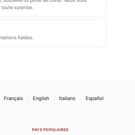
, bouteille ou pinte de cidre). Nous vous
 toute surprise.
mations fiables.
Français
English
Italiano
Español
PAYS POPULAIRES