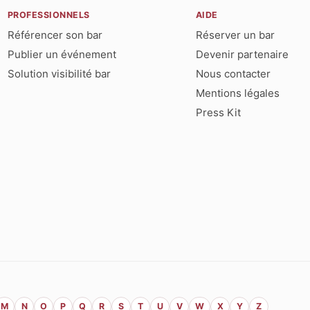
PROFESSIONNELS
AIDE
Référencer son bar
Réserver un bar
Publier un événement
Devenir partenaire
Solution visibilité bar
Nous contacter
Mentions légales
Press Kit
M
N
O
P
Q
R
S
T
U
V
W
X
Y
Z